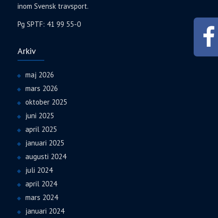
f
t
f
s
inom Svensk travsport.
ö
f
ö
t
n
ö
n
e
s
n
s
r
Pg SPTF: 41 99 55-0
t
s
t
)
e
t
e
r
e
r
)
r
)
Arkiv
)
maj 2026
mars 2026
oktober 2025
juni 2025
april 2025
januari 2025
augusti 2024
juli 2024
april 2024
mars 2024
januari 2024