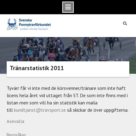
Skip
to
content
Tränarstatistik 2011
Tyvärr får vi inte med de körsvenner/tränare som inte haft
licens hela året vid uttaget från ST. De som inte finns med i
listan men som vill ha sin statistik kan maila
till
kundtjanst@travsport.se
så skickar de över uppgifterna.
Axevalla
Bergsåker