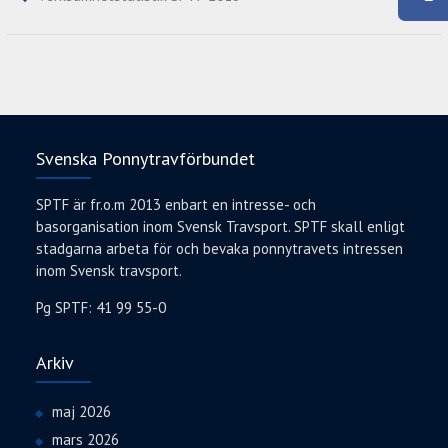
(
n
(
p
Ö
(
Ö
n
p
Ö
p
a
p
p
p
s
n
p
n
i
a
n
a
e
s
a
s
t
i
s
i
t
e
i
e
n
t
e
t
y
t
t
t
t
n
t
n
t
y
n
y
f
Svenska Ponnytravförbundet
t
y
t
ö
t
t
t
n
f
t
f
s
ö
f
ö
t
SPTF är fr.o.m 2013 enbart en intresse- och
n
ö
n
e
s
n
s
r
basorganisation inom Svensk Travsport. SPTF skall enligt
t
s
t
)
e
t
e
stadgarna arbeta för och bevaka ponnytravets intressen
r
e
r
)
r
)
inom Svensk travsport.
)
Pg SPTF: 41 99 55-0
Arkiv
maj 2026
mars 2026