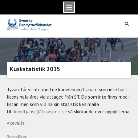
Skip
to
content
Kuskstatistik 2015
Tyvärr får vi inte med de körsvenner/tränare som inte haft
licens hela året vid uttaget från ST. De som inte finns med i
listan men som vill ha sin statistik kan maila
till
kundtjanst@travsport.se
så skickar de över uppgifterna.
Axevalla
Bergsåker