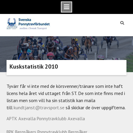
Skip
to
content
Kuskstatistik 2010
Tyvärr får vi inte med de körsvenner/tränare som inte haft
licens hela året vid uttaget från ST. De som inte finns med i
listan men som vill ha sin statistik kan maila
till
kundtjanst@travsport.se
så skickar de över uppgifterna.
APTK Axevalla Ponnytravklubb Axevalla
BPK Bergsåkers Ponnytravklubb Bergsåker