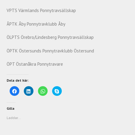
VPTS Värmlands Ponnytravsällskap
ÅPTK Åby Ponnytravklubb Åby
ÖLPTS Örebro/Lindesberg Ponnytravsällskap
ÖPTK Östersunds Ponnytravklubb Östersund
ÖPT Östanåkra Ponnytravare
Dela det här:
K
K
K
K
l
l
l
l
i
i
i
i
c
c
c
c
k
k
k
k
a
a
a
a
Gilla
f
f
f
f
ö
ö
ö
ö
Laddar...
r
r
r
r
a
a
a
a
t
t
t
t
t
t
t
t
d
d
d
d