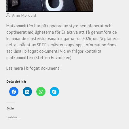
Arne Florqvist
Mätkommittèn har på uppdrag av styrelsen planerat och
opptimerat möjligheterna för Er aktiva att få genomföra de
kommande mästerskapsmätningarna för 2026, om Ni planerar
delta i något av SPTF:s mästerskapslopp. Information finns
att läsa i bifogat dokument! Vid ev frågor kontakta
mätkommittèn (Steffen Edvardsen)
Läs mera i bifogat dokument!
Dela det här:
K
K
K
K
l
l
l
l
i
i
i
i
c
c
c
c
k
k
k
k
a
a
a
a
Gilla
f
f
f
f
ö
ö
ö
ö
Laddar...
r
r
r
r
a
a
a
a
t
t
t
t
t
t
t
t