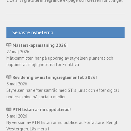
2.19,2. Vi gratulerar segrande ekipage och kretsen runt Angel.
Senaste nyheterna
Mästerskapsmätning 2026!
27 maj 2026
Mätkommittèn har på uppdrag av styrelsen planerat och
opptimerat möjligheterna för Er aktiva
Revidering av mätningsreglementet 2026!
5 maj 2026
Styrelsen har efter samråd med ST:s jurist och efter digital
undersökning på sociala medier
PTH listan är nu uppdaterad!
3 maj 2026
Ny version av PTH listan är nu publicerad.Författare: Bengt
Westergren. Läs mera i