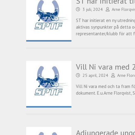
ST har initierat 
3 juli, 2024
Arne Florqvi
ST har initierat en ny utredni
aktivas synpunkter på detta oc
representanter/klubb för att f
Vill Ni vara med 
25 april, 2024
Arne Flor
Vill Ni vara med och ta fram f
dokument. E.u.Arne Florqvist, 
Adjungerade ung