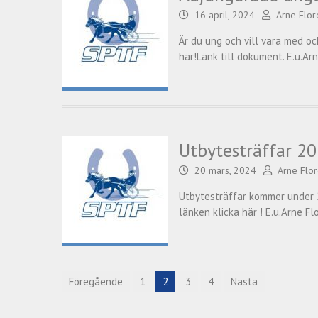
16 april, 2024
Arne Flor
Är du ung och vill vara med o
här!Länk till dokument. E.u.Ar
Utbytesträffar 20
20 mars, 2024
Arne Flor
Utbytesträffar kommer under 2
länken klicka här ! E.u.Arne Fl
Föregående
1
2
3
4
Nästa
Inläggsnavigering