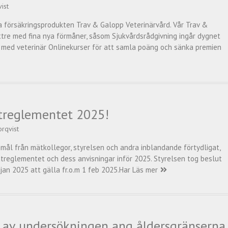
ist
 försäkringsprodukten Trav & Galopp Veterinärvård. Vår Trav &
ttre med fina nya förmåner, såsom Sjukvårdsrådgivning ingår dygnet
ll med veterinär Onlinekurser för att samla poäng och sänka premien
treglementet 2025!
orqvist
ål från mätkollegor, styrelsen och andra inblandande förtydligat,
ätreglementet och dess anvisningar inför 2025. Styrelsen tog beslut
jan 2025 att gälla fr.o.m 1 feb 2025.Har
Läs mer
av undersökningen ang åldersgränserna