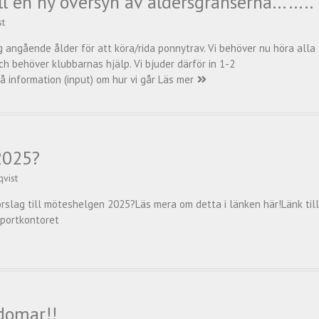
till en ny översyn av åldersgränserna……..
st
ng angående ålder för att köra/rida ponnytrav. Vi behöver nu höra alla
h behöver klubbarnas hjälp. Vi bjuder därför in 1-2
å information (input) om hur vi går
Läs mer
2025?
qvist
örslag till möteshelgen 2025?Läs mera om detta i länken här!Länk till
Sportkontoret
domar!!