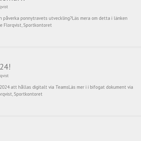
qvist
ch påverka ponnytravets utveckling?Läs mera om detta i länken
ne Florqvist, Sportkontoret
24!
qvist
024 att hållas digitalt via TeamsLäs mer i i bifogat dokument via
orqvist, Sportkontoret