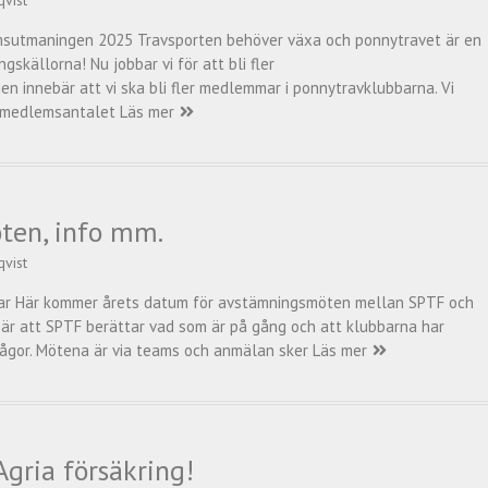
qvist
sutmaningen 2025 Travsporten behöver växa och ponnytravet är en
ngskällorna! Nu jobbar vi för att bli fler
innebär att vi ska bli fler medlemmar i ponnytravklubbarna. Vi
v medlemsantalet
Läs mer
en, info mm.
qvist
r Här kommer årets datum för avstämningsmöten mellan SPTF och
är att SPTF berättar vad som är på gång och att klubbarna har
frågor. Mötena är via teams och anmälan sker
Läs mer
gria försäkring!