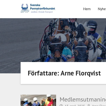
Skip
to
Hem
Nyhe
content
Författare: Arne Florqvist
Medlemsutmaning