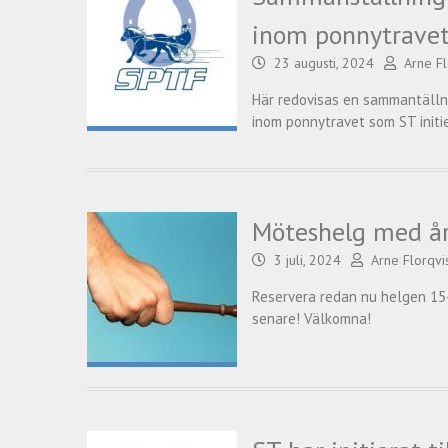
inom ponnytravet
23 augusti, 2024
Arne Fl
Här redovisas en sammantälln
inom ponnytravet som ST initi
Möteshelg med å
3 juli, 2024
Arne Florqvi
Reservera redan nu helgen 1
senare! Välkomna!