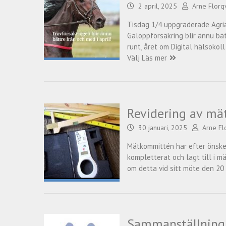
2 april, 2025
Arne Florqv
Tisdag 1/4 uppgraderade Agria
Galoppförsäkring blir ännu bä
runt, året om Digital hälsoko
Välj
Läs mer
Revidering av mä
30 januari, 2025
Arne Fl
Mätkommittén har efter önskem
kompletterat och lagt till i m
om detta vid sitt möte den 20 
Sammanställning 