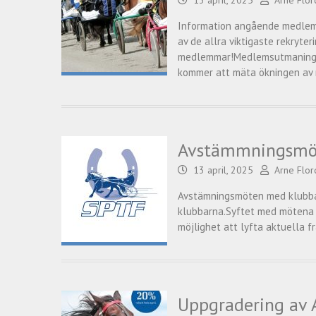
13 april, 2025
Arne Flor
Information angående medlem
av de allra viktigaste rekryteri
medlemmar!Medlemsutmaningen 
kommer att mäta ökningen a
Avstämmningsmöt
13 april, 2025
Arne Flor
Avstämningsmöten med klubba
klubbarna.Syftet med mötena 
möjlighet att lyfta aktuella 
Uppgradering av A