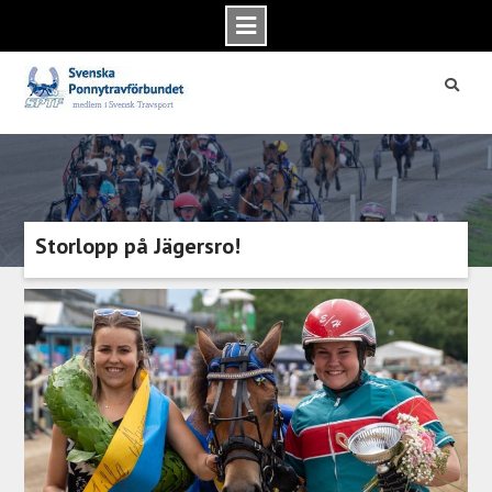
Skip
to
content
Storlopp på Jägersro!