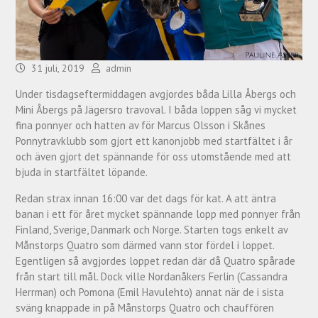
31 juli, 2019
admin
Under tisdagseftermiddagen avgjordes båda Lilla Åbergs och
Mini Åbergs på Jägersro travoval. I båda loppen såg vi mycket
fina ponnyer och hatten av för Marcus Olsson i Skånes
Ponnytravklubb som gjort ett kanonjobb med startfältet i år
och även gjort det spännande för oss utomstående med att
bjuda in startfältet löpande.
Redan strax innan 16:00 var det dags för kat. A att äntra
banan i ett för året mycket spännande lopp med ponnyer från
Finland, Sverige, Danmark och Norge. Starten togs enkelt av
Månstorps Quatro som därmed vann stor fördel i loppet.
Egentligen så avgjordes loppet redan där då Quatro spårade
från start till mål. Dock ville Nordanåkers Ferlin (Cassandra
Herrman) och Pomona (Emil Havulehto) annat när de i sista
sväng knappade in på Månstorps Quatro och chauffören