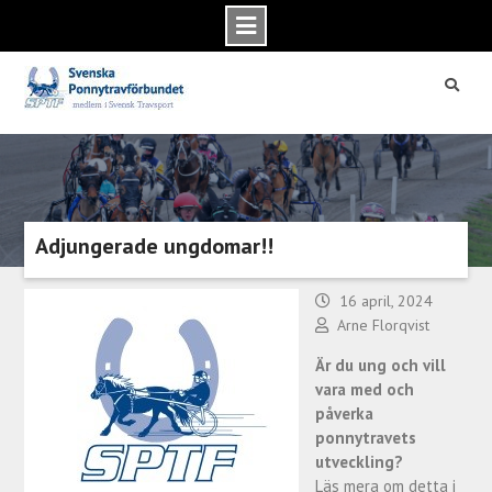
Skip
to
content
Adjungerade ungdomar!!
16 april, 2024
Arne Florqvist
Är du ung och vill
vara med och
påverka
ponnytravets
utveckling?
Läs mera om detta i