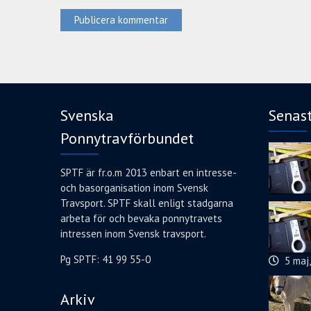
Svenska
Senas
Ponnytravförbundet
SPTF är fr.o.m 2013 enbart en intresse-
och basorganisation inom Svensk
Travsport. SPTF skall enligt stadgarna
arbeta för och bevaka ponnytravets
intressen inom Svensk travsport.
Pg SPTF: 41 99 55-0
5 maj
Arkiv