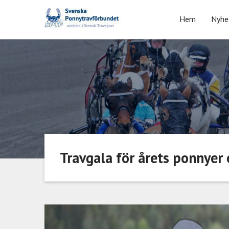
Skip
to
Hem
Nyhe
content
Travgala för årets ponnyer 