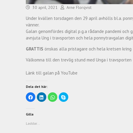
30 april, 2021
Arne Florqvist
Under kvällen torsdagen den 29 april avhölls bl.a. pon
vänner.
Galan genomfördes digital p.g.a rådande pandemi och gä
avnjuta Ung i travsporten och hela ponnytravgalan dig
GRATTIS
önskas alla pristagare och hela kretsen kring
Välkomna till den trevlig stund med Unga i travsporten
Länk till galan på YouTube
Dela det här:
K
K
K
K
l
l
l
l
i
i
i
i
c
c
c
c
k
k
k
k
a
a
a
a
Gilla
f
f
f
f
ö
ö
ö
ö
Laddar...
r
r
r
r
a
a
a
a
t
t
t
t