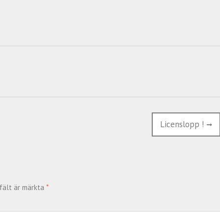
Next
Licenslopp !
post:
fält är märkta
*